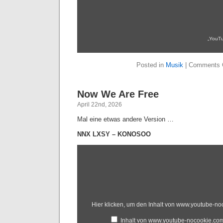
„YouTu
Posted in
Musik
|
Comments 
Now We Are Free
April 22nd, 2026
Mal eine etwas andere Version …
NNX LXSY – KONOSOO
Hier klicken, um den Inhalt von www.youtube-n
Inhalt von www.youtube-nocookie.co