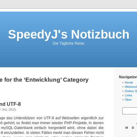
SpeedyJ's Notizbuch
Die Tägliche Reise
Navigatio
e for the ‘Entwicklung’ Category
Home
Webtool
Online 
Links
Über
nd UTF-8
 3rd, 2015
ge das Unterstützen von UTF-8 auf Webseiten eigentlich zur
eit gehört, so findet man immer wieder PHP-Projekte, in denen
 mySQL-Datenbank einfach hergestellt wird, ohne dabei die
M
D
8 einzustellen. In vielen Fällen merkt man diesen Fehler nicht