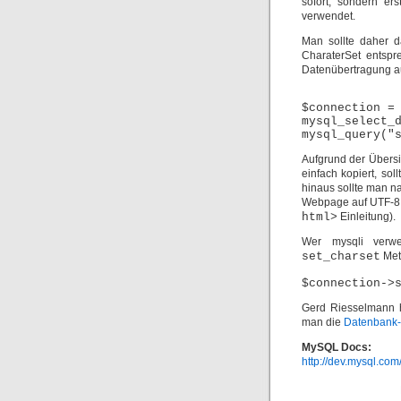
sofort, sondern e
verwendet.
Man sollte daher 
CharaterSet entsprec
Datenübertragung auf
$connection =
mysql_select_
mysql_query("
Aufgrund der Übersi
einfach kopiert, s
hinaus sollte man na
Webpage auf UTF-8 e
html>
Einleitung).
Wer mysqli verwe
set_charset
Met
$connection->
Gerd Riesselmann ha
man die
Datenbank-
MySQL Docs:
http://dev.mysql.com