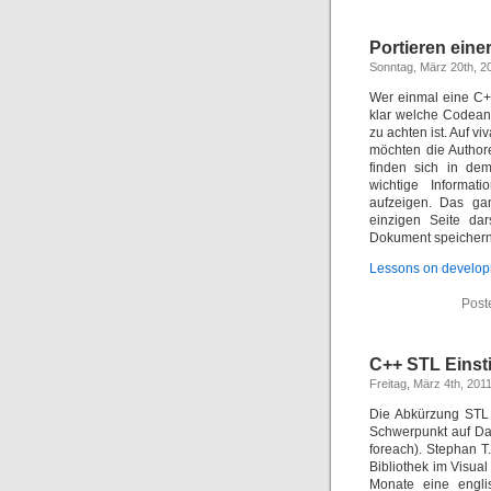
Portieren ein
Sonntag, März 20th, 2
Wer einmal eine C++
klar welche Codea
zu achten ist. Auf 
möchten die Author
finden sich in dem
wichtige Informat
aufzeigen. Das gan
einzigen Seite da
Dokument speichern
Lessons on developm
Post
C++ STL Einst
Freitag, März 4th, 201
Die Abkürzung STL 
Schwerpunkt auf Dat
foreach). Stephan T.
Bibliothek im Visual
Monate eine englis