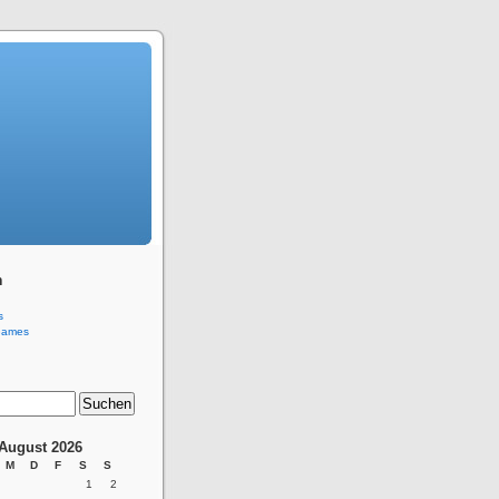
n
s
Games
August 2026
M
D
F
S
S
1
2