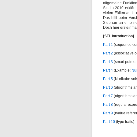
allgemeine Funktio
Studio 2010 erklärt.
vielen Fällen auch
Das hilft beim Ver
Stephan an eine ne
Doch hier ersteinmal
[STL Introduction]
Part 1
(sequence con
Part 2
(associative c
Part 3
(smart pointer
Part 4
(Example:
Nu
Part 5
(Nurikabe solv
Part 6
(algorithms an
Part 7
(algorithms an
Part 8
(regular expr
Part 9
(rvalue refere
Part 10
(type traits)