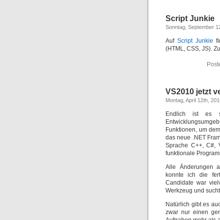
Script Junkie
Sonntag, September 12
Auf
Script Junkie
fi
(HTML, CSS, JS). Zu
Post
VS2010 jetzt v
Montag, April 12th, 20
Endlich ist es s
Entwicklungsumgeb
Funktionen, um dem 
das neue .NET Frame
Sprache C++, C#, V
funktionale Program
Alle Änderungen 
konnte ich die fe
Candidate war viel
Werkzeug und sucht
Natürlich gibt es a
zwar nur einen ger