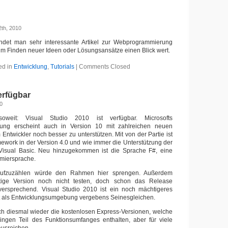
th, 2010
ndet man sehr interessante Artikel zur Webprogrammierung
m Finden neuer Ideen oder Lösungsansätze einen Blick wert.
ed in
Entwicklung
,
Tutorials
|
Comments Closed
erfügbar
10
oweit: Visual Studio 2010 ist verfügbar. Microsofts
ung erscheint auch in Version 10 mit zahlreichen neuen
Entwickler noch besser zu unterstützen. Mit von der Partie ist
work in der Version 4.0 und wie immer die Unterstützung der
isual Basic. Neu hinzugekommen ist die Sprache F#, eine
miersprache.
aufzuzählen würde den Rahmen hier sprengen. Außerdem
rtige Version noch nicht testen, doch schon das Release
versprechend. Visual Studio 2010 ist ein noch mächtigeres
 als Entwicklungsumgebung vergebens Seinesgleichen.
uch diesmal wieder die kostenlosen Express-Versionen, welche
ingen Teil des Funktionsumfanges enthalten, aber für viele