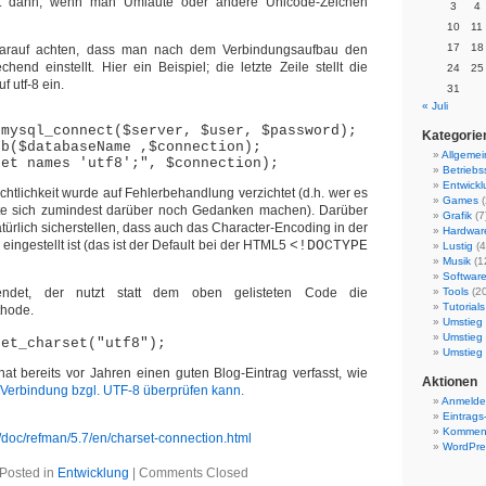
rst dann, wenn man Umlaute oder andere Unicode-Zeichen
3
4
10
11
17
18
darauf achten, dass man nach dem Verbindungsaufbau den
hend einstellt. Hier ein Beispiel; die letzte Zeile stellt die
24
25
 utf-8 ein.
31
« Juli
 mysql_connect($server, $user, $password);
Kategorie
db($databaseName ,$connection);
Allgemei
set names 'utf8';", $connection);
Betrieb
Entwickl
chtlichkeit wurde auf Fehlerbehandlung verzichtet (d.h. wer es
Games
(
ollte sich zumindest darüber noch Gedanken machen). Darüber
Grafik
(7
türlich sicherstellen, dass auch das Character-Encoding in der
Hardwar
ingestellt ist (das ist der Default bei der HTML5
<!DOCTYPE
Lustig
(4
Musik
(1
Softwar
ndet, der nutzt statt dem oben gelisteten Code die
Tools
(20
Tutorials
hode.
Umstieg 
Umstieg
set_charset("utf8");
Umstieg
t bereits vor Jahren einen guten Blog-Eintrag verfasst, wie
Aktionen
Verbindung bzgl. UTF-8 überprüfen kann.
Anmeld
Eintrags
Komment
/doc/refman/5.7/en/charset-connection.html
WordPre
Posted in
Entwicklung
|
Comments Closed