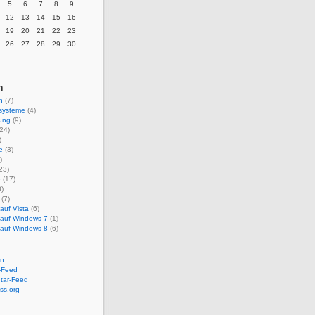
5
6
7
8
9
12
13
14
15
16
19
20
21
22
23
26
27
28
29
30
n
n
(7)
ssysteme
(4)
ung
(9)
24)
)
e
(3)
)
23)
e
(17)
)
(7)
auf Vista
(6)
 auf Windows 7
(1)
 auf Windows 8
(6)
en
-Feed
ar-Feed
ss.org