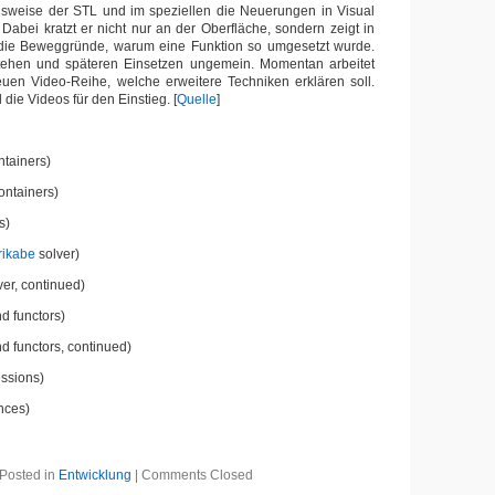
nsweise der STL und im speziellen die Neuerungen in Visual
 Dabei kratzt er nicht nur an der Oberfläche, sondern zeigt in
 die Beweggründe, warum eine Funktion so umgesetzt wurde.
stehen und späteren Einsetzen ungemein. Momentan arbeitet
uen Video-Reihe, welche erweitere Techniken erklären soll.
 die Videos für den Einstieg. [
Quelle
]
tainers)
ontainers)
s)
rikabe
solver)
er, continued)
d functors)
d functors, continued)
essions)
nces)
Posted in
Entwicklung
|
Comments Closed